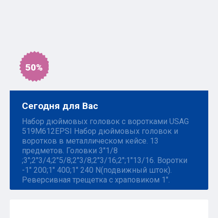
50%
Сегодня для Вас
Набор дюймовых головок с воротками USAG
519M612EPSI Набор дюймовых головок и
воротков в металлическом кейсе. 13
предметов. Головки 3"1/8
;3";2"3/4;2"5/8;2"3/8;2"3/16;2";1"13/16. Воротки
-1" 200;1" 400;1" 240 N(подвижный шток).
Реверсивная трещетка с храповиком 1".