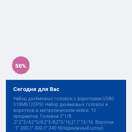
50%
Сегодня для Вас
Набор дюймовых головок с воротками USAG
519M612EPSI Набор дюймовых головок и
воротков в металлическом кейсе. 13
предметов. Головки 3"1/8
;3";2"3/4;2"5/8;2"3/8;2"3/16;2";1"13/16. Воротки
-1" 200;1" 400;1" 240 N(подвижный шток).