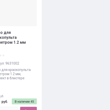
о для
копульта
етром 1.2 мм
ул:
9631002
 для краскопульта
тром 1.2 мм,
ект в блистере
уб.
0
руб.
В наличии
45