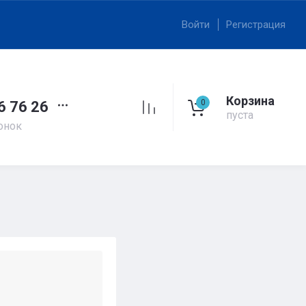
Войти
Регистрация
Корзина
0
6 76 26
пуста
онок