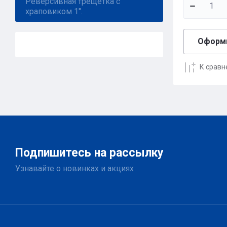
Реверсивная трещетка с
храповиком 1".
Оформи
К срав
Подпишитесь на рассылку
Узнавайте о новинках и акциях