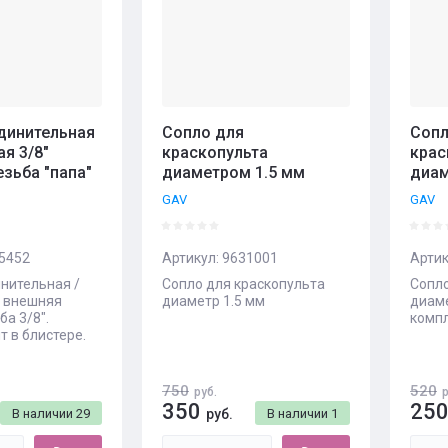
динительная
Сопло для
Сопл
ая 3/8"
краскопульта
крас
зьба "папа"
диаметром 1.5 мм
диам
GAV
GAV
5452
Артикул:
9631001
Артик
нительная /
Сопло для краскопульта
Сопло
, внешняя
диаметр 1.5 мм
диаме
ба 3/8".
компл
 в блистере.
750
520
руб.
р
350
25
В наличии
29
руб.
В наличии
1