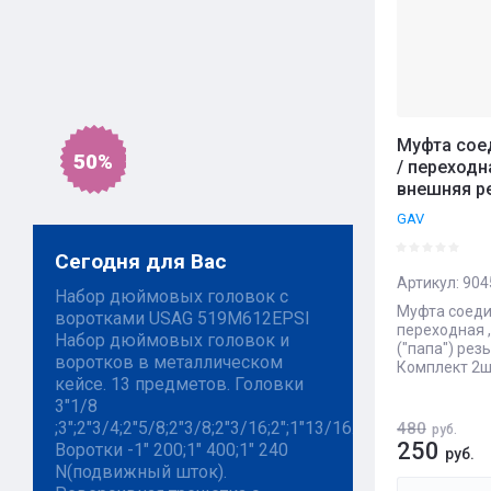
Муфта сое
50%
/ переходн
внешняя ре
GAV
Сегодня для Вас
Артикул:
904
Набор дюймовых головок с
Муфта соеди
воротками USAG 519M612EPSI
переходная 
Набор дюймовых головок и
("папа") резь
воротков в металлическом
Комплект 2шт
кейсе. 13 предметов. Головки
3"1/8
;3";2"3/4;2"5/8;2"3/8;2"3/16;2";1"13/16.
480
руб.
250
Воротки -1" 200;1" 400;1" 240
руб.
N(подвижный шток).