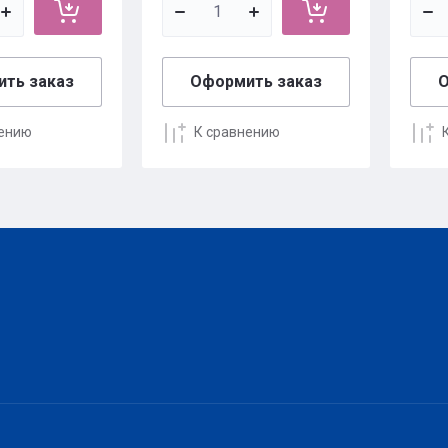
ть заказ
Оформить заказ
О
нению
К сравнению